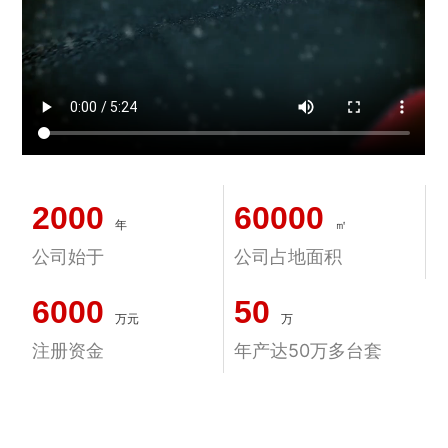
2000
60000
年
㎡
公司始于
公司占地面积
6000
50
万元
万
注册资金
年产达50万多台套