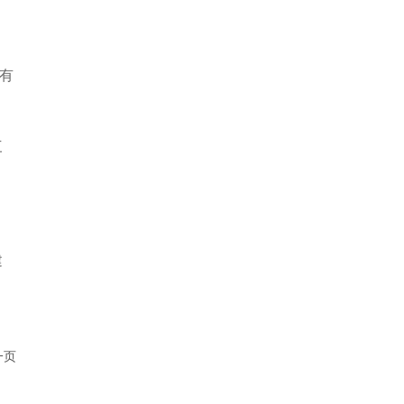
，
有
三
建
一页