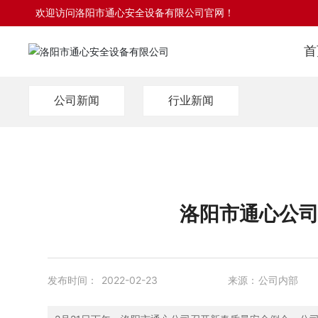
欢迎访问洛阳市通心安全设备有限公司官网！
首
公司新闻
行业新闻
洛阳市通心公
发布时间：
2022-02-23
来源：
公司内部