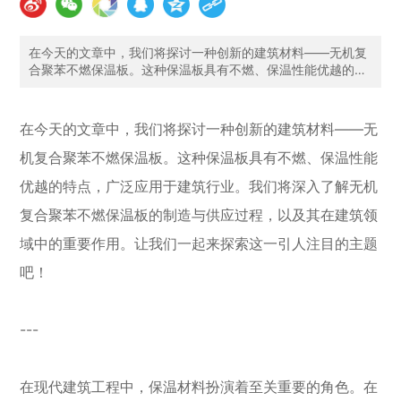
EN
在今天的文章中，我们将探讨一种创新的建筑材料——无机复
合聚苯不燃保温板。这种保温板具有不燃、保温性能优越的特
点，广泛应用于建筑行业。我们将深入了解无机复合聚苯不燃
保温板的制造与供应过程，以及其在建筑领域中的重要作用。
让我们一起来探索这一引人注目的主题吧！---在现代建筑工程
在今天的文章中，我们将探讨一种创新的建筑材料——无
中，保温材料扮演着至关重要的角色。在各种保温材料中，无
机复合聚苯不燃保温板因其独特的特性而备受关注。它不仅具
机复合聚苯不燃保温板。这种保温板具有不燃、保温性能
有优异的保温性能，还具有防火、环保等诸多优点。那么，无
优越的特点，广泛应用于建筑行业。我们将深入了解无机
机复合聚苯不燃保温板是如何制造的呢？制造无机复合聚苯不
燃保温板的过程非常精细且技术含量较高。首先，生产厂家需
复合聚苯不燃保温板的制造与供应过程，以及其在建筑领
要准确控制原材料的比例，确保产品的质量稳定。随后，在特
定工艺条件下，对原材料进行混合、挤压、成型等工序，最终
域中的重要作用。让我们一起来探索这一引人注目的主题
形成坚固耐用的保温板。这种制造工艺的精密性和复杂性，决
吧！
定了无机复合聚苯不燃保温板的品质和性能。供应环节也是关
乎无机复合聚苯不燃保温板市场的重要一环。
---
在现代建筑工程中，保温材料扮演着至关重要的角色。在