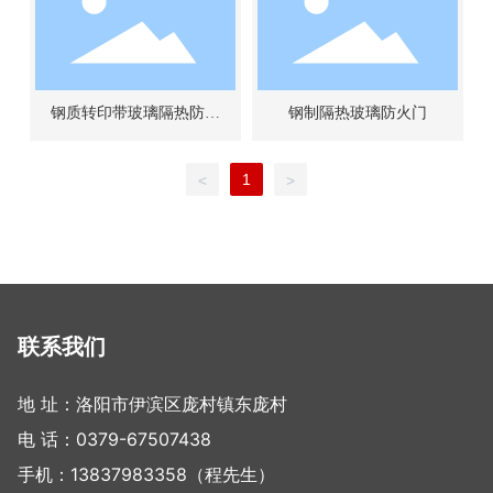
钢质转印带玻璃隔热防火
钢制隔热玻璃防火门
门
1
<
>
联系我们
地 址：洛阳市伊滨区庞村镇东庞村
电 话：
0379-67507438
手机：
13837983358
（程先生）